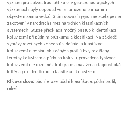
význam pro sekvestraci uhlíku či v geo-archeologických
výzkumech, byly doposud velmi omezeně primárním
objektem zájmu vědců. S tím souvisí i jejich ne zcela pevné
zakotvení v národních i mezinárodních klasifikačních
systémech. Studie předkládá možný přístup k identifikaci
koluvizemí při půdním průzkumu a klasifikaci. Na základě
syntézy rozdílných konceptů v definici a klasifikaci
koluvizemí a popisu skutečných profilů byly rozlišeny
termíny koluvizem a půda na koluviu, provedena typizace
koluvizemí dle rozdílné stratigrafie a navržena diagnostická
kritéria pro identifikaci a klasifikaci koluvizemí.
Klíčová slova:
půdní eroze, půdní klasifikace, půdní profil,
reliéf