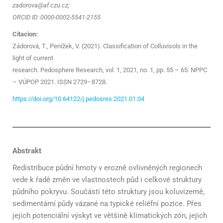
zadorova@af.czu.cz;
ORCID ID: 0000-0002-5541-2155
Citacion:
Zádorová, T., Penížek, V. (2021). Classification of Colluvisols in the
light of current
research. Pedosphere Research, vol. 1, 2021, no. 1, pp. 55 – 65. NPPC
– VÚPOP 2021.
ISSN 2729–8728.
https://doi.org/10.64122/j.pedosres.2021.01.04
Abstrakt
Redistribuce půdní hmoty v erozně ovlivněných regionech
vede k řadě změn ve vlastnostech půd i celkové struktury
půdního pokryvu. Součástí této struktury jsou koluvizemě,
sedimentární půdy vázané na typické reliéfní pozice. Přes
jejich potenciální výskyt ve většině klimatických zón, jejich