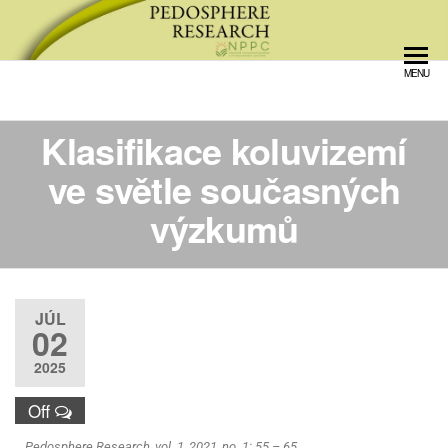
Pedosphere Research
MENU
Klasifikace koluvizemí
ve světle současných
výzkumů
JÚL
02
2025
Off
Pedosphere Research, vol. 1, 2021, no. 1: 55 – 65